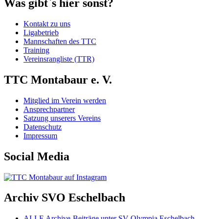
Was gibt`s hier sonst?
Kontakt zu uns
Ligabetrieb
Mannschaften des TTC
Training
Vereinsrangliste (TTR)
TTC Montabaur e. V.
Mitglied im Verein werden
Ansprechpartner
Satzung unserers Vereins
Datenschutz
Impressum
Social Media
Archiv SVO Eschelbach
ALLE Archive-Beiträge unter SV Olympia Eschelbach