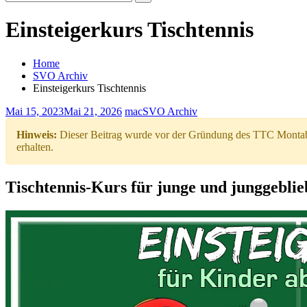
Search
for:
Einsteigerkurs Tischtennis
Home
SVO Archiv
Einsteigerkurs Tischtennis
Mai 15, 2023
Mai 21, 2026
mac
SVO Archiv
Hinweis:
Dieser Beitrag wurde vor der Gründung des TTC Montabau
erhalten.
Tischtennis-Kurs für junge und junggeblie