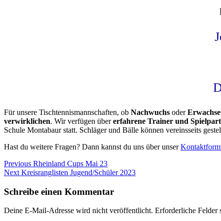
J
D
Für unsere Tischtennismannschaften, ob
Nachwuchs
oder
Erwachse
verwirklichen
. Wir verfügen über
erfahrene Trainer und Spielpar
Schule Montabaur statt. Schläger und Bälle können vereinsseits gestel
Hast du weitere Fragen? Dann kannst du uns über unser
Kontaktform
Beitragsnavigation
Previous
Previous
Rheinland Cups Mai 23
Next
post:
Next
Kreisranglisten Jugend/Schüler 2023
post:
Schreibe einen Kommentar
Deine E-Mail-Adresse wird nicht veröffentlicht.
Erforderliche Felder 