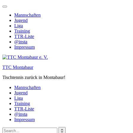
Skip
to
Mannschaften
content
Jugend
Liga
Training
TTR-Liste
@insta
Impressum
TTC Montabaur
Tischtennis zurück in Montabaur!
Mannschaften
Jugend
Liga
Training
TTR-Liste
@insta
Impressum
Search
Close
Search