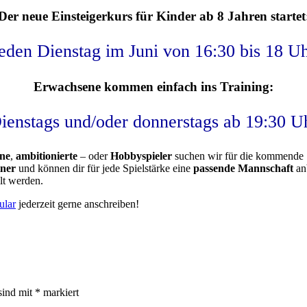
Der neue Einsteigerkurs für Kinder ab 8 Jahren startet
eden Dienstag im Juni von 16:30 bis 18 U
Erwachsene kommen einfach ins Training:
ienstags und/oder donnerstags ab 19:30 U
ne
,
ambitionierte
– oder
Hobbyspieler
suchen wir für die kommende S
tner
und können dir für jede Spielstärke eine
passende Mannschaft
anb
lt werden.
ular
jederzeit gerne anschreiben!
sind mit
*
markiert